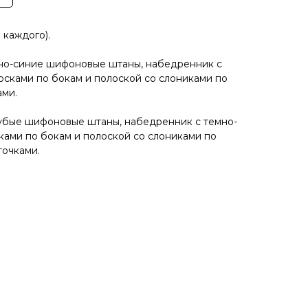
 каждого).
емно-синие шифоновые штаны, набедренник с
сками по бокам и полоской со слониками по
ами.
олубые шифоновые штаны, набедренник с темно-
ами по бокам и полоской со слониками по
точками.